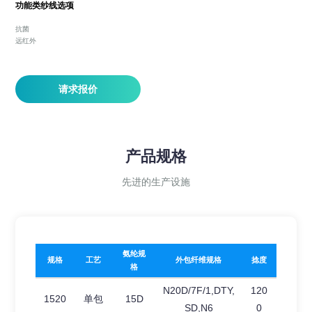
功能类纱线选项
抗菌
远红外
请求报价
产品规格
先进的生产设施
氨纶规
​规格
工艺
外包纤维规格
捻度
格
N20D/7F/1,DTY,
120
1520
单包
15D
SD,N6
0